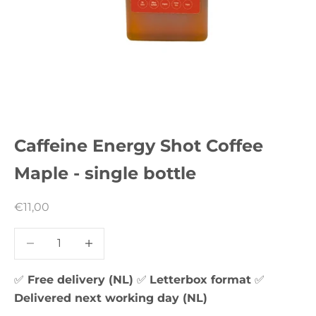
Caffeine Energy Shot Coffee
Maple - single bottle
Sale price
€11,00
Decrease quantity
Decrease quantity
✅
Free delivery (NL)
✅
Letterbox format
✅
Delivered next working day (NL)